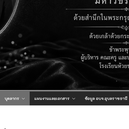
บุคลากร
แผนงานและเอกสาร
ข้อมูล อบจ.อุบลราชธานี