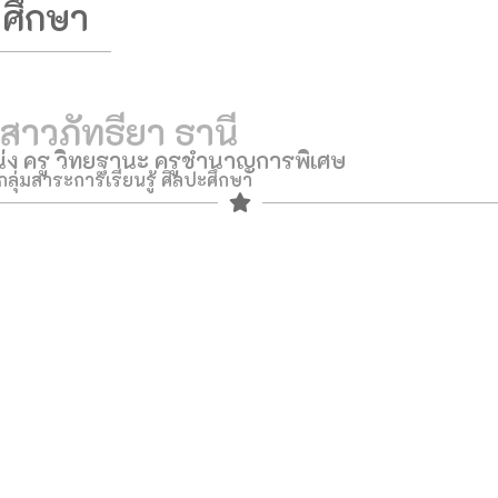
ปศึกษา
สาวภัทธียา ธานี
่ง ครู วิทยฐานะ ครูชำนาญการพิเศษ
กลุ่มสาระการเรียนรู้ ศิลปะศึกษา